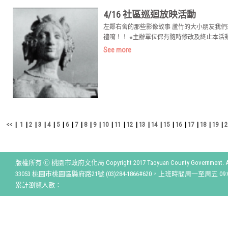
4/16 社區巡迴放映活動
左鄰右舍的那些影像故事 蘆竹的大小朋友我們來囉 
禮唷！！ ※主辦單位保有隨時修改及終止本活
See more
<<
|
1
|
2
|
3
|
4
|
5
|
6
|
7
|
8
|
9
|
10
|
11
|
12
|
13
|
14
|
15
|
16
|
17
|
18
|
19
|
2
版權所有 Ⓒ 桃園市政府文化局 Copyright 2017 Taoyuan County Government. All r
33053 桃園市桃園區縣府路21號 (03)284-1866#620，上班時間周一至周五 09:00
累計瀏覽人數：